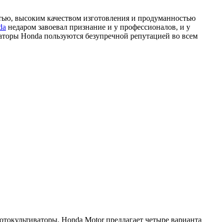
остью, высоким качеством изготовления и продуманностью
da
недаром завоевал признание и у профессионалов, и у
аторы Honda пользуются безупречной репутацией во всем
отокультиваторы. Honda Motor предлагает четыре варианта