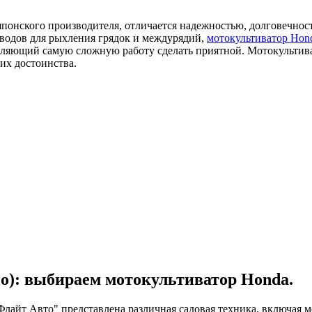
о японского производителя, отличается надежностью, долговечн
оводов для рыхления грядок и междурядий,
мотокультиватор Hon
оляющий самую сложную работу сделать приятной. Мотокультив
их достоинства.
): выбираем мотокультиватор Honda.
лайт Авто" представлена различная садовая техника, включая м