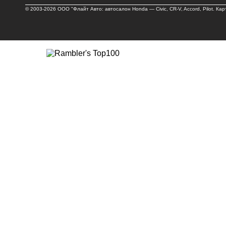
© 2003-2026 ООО "Флайт Авто: автосалон
Honda
—
Civic
, CR-V, Accord, Pilot.
Кар