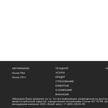
АВТОМОБИЛИ
ТЕХЦЕНТР
Н
УСЛУГИ
Honda Pilot
КРЕДИТ
Honda CR-V
СТРАХОВАНИЕ
КЛИЕНТАМ
О КОМПАНИИ
ВАКАНСИИ
Обращаем Ваше внимание на то, что вся информация, размещенная на данном и
является публичной офертой, определяемой положениями Статьи 437 ГК РФ. Для 
менеджерам компании ООО «Флайт авто»
+7 (495) 128-61-95
.