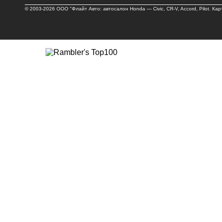
© 2003-2026 ООО "Флайт Авто: автосалон
Honda
—
Civic
, CR-V, Accord, Pilot.
Кар