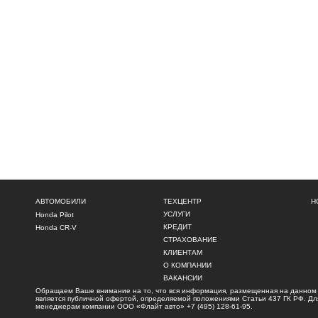
АВТОМОБИЛИ
ТЕХЦЕНТР
Н
УСЛУГИ
Honda Pilot
КРЕДИТ
Honda CR-V
СТРАХОВАНИЕ
КЛИЕНТАМ
О КОМПАНИИ
ВАКАНСИИ
Обращаем Ваше внимание на то, что вся информация, размещенная на данном и
является публичной офертой, определяемой положениями Статьи 437 ГК РФ. Для 
менеджерам компании ООО «Флайт авто»
+7 (495) 128-61-95
.