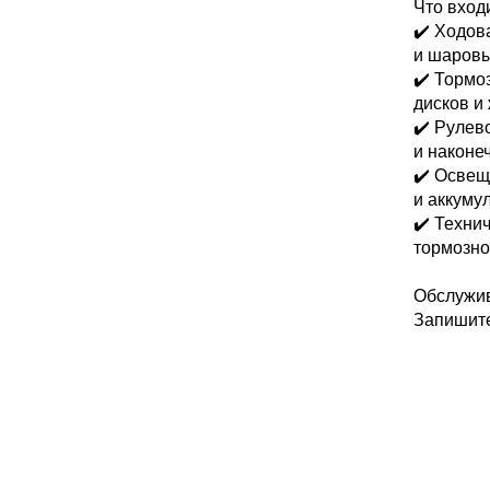
Что вход
✔️ Ходов
и шаровы
✔️ Тормо
дисков и
✔️ Рулев
и наконе
✔️ Освещ
и аккуму
✔️ Техни
тормозно
Обслужив
Запишите