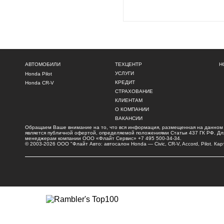
АВТОМОБИЛИ
ТЕХЦЕНТР
Н
УСЛУГИ
Honda Pilot
КРЕДИТ
Honda CR-V
СТРАХОВАНИЕ
КЛИЕНТАМ
О КОМПАНИИ
ВАКАНСИИ
Обращаем Ваше внимание на то, что вся информация, размещенная на данном и
является публичной офертой, определяемой положениями Статьи 437 ГК РФ. Для 
менеджерам компании ООО «Флайт Сервис»
+7 495 500-34-34
.
© 2003-2026 ООО "Флайт Авто: автосалон
Honda
—
Civic
, CR-V, Accord, Pilot.
Кар