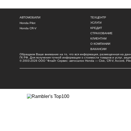
АВТОМОБИЛИ
ТЕХЦЕНТР
УСЛУГИ
Honda Pilot
КРЕДИТ
Honda CR-V
СТРАХОВАНИЕ
КЛИЕНТАМ
О КОМПАНИИ
ВАКАНСИИ
Обращаем Ваше внимание на то, что вся информация, размещенная на данно
ГК РФ. Для получения точной информации о стоимости товаров и услуг, ак
© 2003-2026 ООО "Флайт Сервис: автосалон
Honda
—
Civic
, CR-V, Accord, Pil