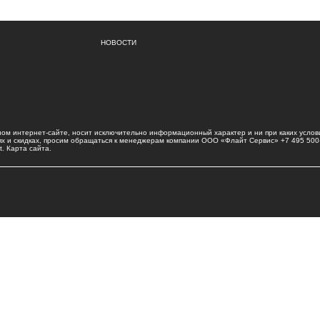
НОВОСТИ
м интернет-сайте, носит исключительно информационный характер и ни при каких услов
циях и скидках, просим обращаться к менеджерам компании ООО «Флайт Сервис»
+7 495 500
ot.
Карта сайта
.