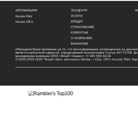
АВТОМОБИЛИ
ТЕХЦЕНТР
Н
УСЛУГИ
Honda Pilot
КРЕДИТ
Honda CR-V
СТРАХОВАНИЕ
КЛИЕНТАМ
О КОМПАНИИ
ВАКАНСИИ
Обращаем Ваше внимание на то, что вся информация, размещенная на данном и
является публичной офертой, определяемой положениями Статьи 437 ГК РФ. Для 
менеджерам компании ООО «Флайт Сервис»
+7 495 500-34-34
.
© 2003-2026 ООО "Флайт Авто: автосалон
Honda
—
Civic
, CR-V, Accord, Pilot.
Кар