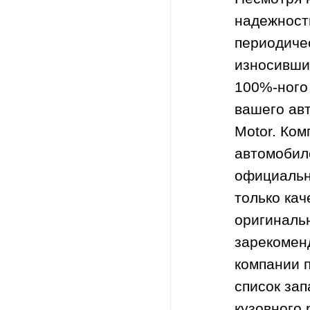
надежность
периодиче
износивших
100%-ного
вашего авт
Motor. Ком
автомобиле
официальн
только ка
оригиналь
зарекомен
компании 
список зап
кузовного