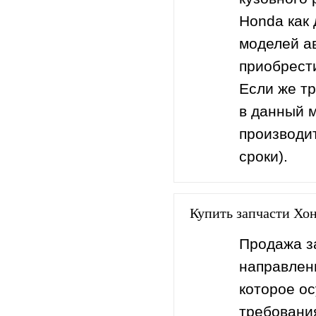
Нonda как 
моделей а
приобрест
Если же тр
в данный м
производит
сроки).
Купить запчасти Хо
Продажа з
направлени
которое ос
требовани