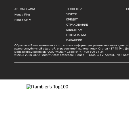
АВТОМОБИЛИ
ТЕХЦЕНТР
Н
УСЛУГИ
Honda Pilot
КРЕДИТ
Honda CR-V
СТРАХОВАНИЕ
КЛИЕНТАМ
О КОМПАНИИ
ВАКАНСИИ
Обращаем Ваше внимание на то, что вся информация, размещенная на данном и
является публичной офертой, определяемой положениями Статьи 437 ГК РФ. Для 
менеджерам компании ООО «Флайт Сервис»
+7 495 500-34-34
.
© 2003-2026 ООО "Флайт Авто: автосалон
Honda
—
Civic
, CR-V, Accord, Pilot.
Кар