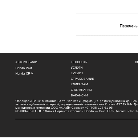
Перечень
АВТОМОБИЛИ
ТЕХЦЕНТР
Н
УСЛУГИ
Honda Pilot
КРЕДИТ
Honda CR-V
СТРАХОВАНИЕ
КЛИЕНТАМ
О КОМПАНИИ
ВАКАНСИИ
Обращаем Ваше внимание на то, что вся информация, размещенная на данном и
является публичной офертой, определяемой положениями Статьи 437 ГК РФ. Для 
менеджерам компании ООО «Флайт Сервис»
+7 (495) 128-61-95
© 2003-2026 ООО "Флайт Сервис: автосалон
Honda
—
Civic
, CR-V, Accord, Pilot.
К